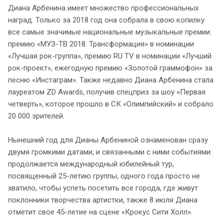
Диана Арбенина имеет множество профессиональных
наград. Только за 2018 год она собрала в свою копилку
все самые значимые национальные музыкальные премии:
премию «МУЗ-ТВ 2018. Трансформация» в номинации
«Лучшая рок-группа», премию RU TV в номинации «Лучший
рок-проект», ежегодную премию «Золотой граммофон» за
песню «Инстаграм». Также недавно Диана Арбенина стала
лауреатом ZD Awards, получив спецприз за шоу «Первая
четверть», которое прошло в СК «Олимпийский» и собрало
20 000 зрителей.
Нынешний год для Дианы Арбениной ознаменован сразу
двумя громкими датами, и связанными с ними событиями:
продолжается международный юбилейный тур,
посвященный 25-летию группы, одного года просто не
хватило, чтобы успеть посетить все города, где живут
поклонники творчества артистки, также 8 июля Диана
отметит свое 45-летие на сцене «Крокус Сити Холл».